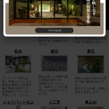
隣地や道路からの視線
お問い合わせ
隠し、プライベートな
空間確保するためにな
にができるのか、外構
では目隠しフェンスと
いう方法があります。
門袖や袖壁の天端に置
樹脂フェ…
く笠木材の施工事例の
弊社で外構を施工した宅
紹介です。
配ボックスの施工事例で
レンガ笠木やアルミ材
す。
笠木等バリエーション
独立型や埋込型など写真
豊かです。外構のデテ
付きでご紹介します。…
ィール…
枕木
栗石
景石
栗石は使った外構の施
アンティーク調なお
和風のお庭を演出する景
工事例の紹介です。
庭・外構にぴったりな
石で施工事例の紹介で
高低差をカバーした
枕木を使用した外構の
す。
り、植栽スペースに使
施工事例の紹介です。
和モダンな外構、坪庭に
用したり便利なアイテ
駐車場やアプローチ、
景石を使用します。…
ムです。…
門柱として、ナチュ…
ジョリパット仕上
人工芝
車止め
げ