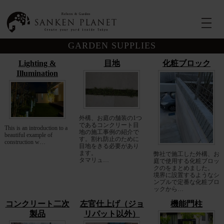
GARDEN SUPPLIES
Lighting &
目地
化粧ブロック
Illumination
外構、お庭の舗装の1つ
であるコンクリート目
This is an introduction to a
地の施工事例の紹介で
beautiful example of
す。割れ防止のために
construction w…
目地をきる必要があり
ます。
弊社で施工した外構、お
タマリュ…
庭で使用する化粧ブロッ
クのをまとめました。
境界に設置するようなシ
ンプルで定番な化粧ブロ
ックから…
コンクリート二次
左官仕上げ（ジョ
機能門柱
製品
リパット以外）