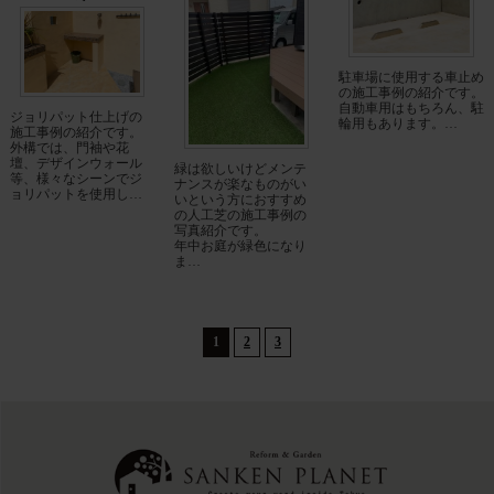
駐車場に使用する車止め
の施工事例の紹介です。
自動車用はもちろん、駐
ジョリパット仕上げの
輪用もあります。…
施工事例の紹介です。
外構では、門袖や花
壇、デザインウォール
緑は欲しいけどメンテ
等、様々なシーンでジ
ナンスが楽なものがい
ョリパットを使用し…
いという方におすすめ
の人工芝の施工事例の
写真紹介です。
年中お庭が緑色になり
ま…
1
2
3