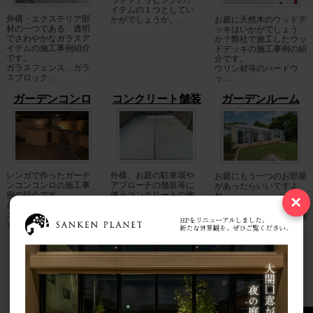
ウトドアリビングのア
イテムの１つとしてい
外構・エクステリア部
かがでしょうか。…
お庭に天然木のウッドデ
材の一つである、透明
ッキはいかがでしょう
でさわやかなガラスア
か？弊社で施工したウッ
イテムの施工事例紹介
ドデッキの施工事例の紹
です。
介です。
ガラスフェンス、ガラ
ウリン材等のハードウ
スブロック…
ッ…
ガーデンコンロ
コンクリート舗装
ガーデンルーム
レンガで作ったガーデ
外構、お庭の駐車場や
お庭にもう一つのお部屋
ンコンコンロの施工事
アプローチの舗装等に
があったらいいですよ
例の紹介です。
使うコンクリートの施
ね。
×
お庭でBBQ（バーベキ
工事例です。
そんな夢がかなうガーデ
ュー）される方必見で
金鏝仕上げや、洗い出
ンルームの施工事例の紹
す。…
し仕上げ等の施工写真
介です。
のご…
…
目隠しフェンス
笠木
宅配ボックス