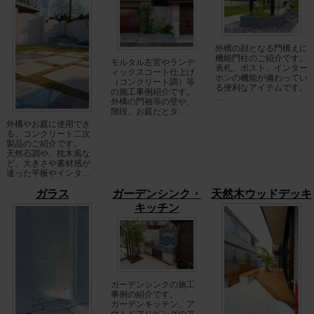
外構の顔となる門構えに
機能門柱のご紹介です。
モルタル左官やランデ
表札、ポスト、インター
ィックスコート仕上げ
ホンの機能が備わってい
（コンクリート調）等
る便利なアイテムです。
の施工事例紹介です。
…
外構の門袖等の壁や、
階段、お庭だとタ…
外構やお庭に使用でき
る、コンクリート二次
製品のご紹介です。
天然石調や、枕木風な
ど、大きさや素材感が
違った平板やインタ…
ガラス
ガーデンシンク・
天然木ウッドデッキ
キッチン
ガーデンシンクの施工
事例の紹介です。
ガーデンキッチン、ア